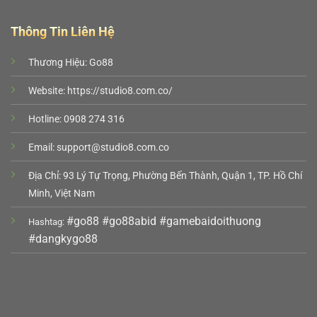
bước để hạn chế rủi ro xâm nhập trái phép. Mỗi
Thông Tin Liên Hệ
phiên đăng nhập đều được giám sát bởi đội ngũ kỹ
thuật dày dạn kinh nghiệm.
Thương Hiệu: Go88
Cổng chơi cũng liên tục cập nhật phần mềm để vá
Website: https://studio8.com.co/
lỗi kịp thời và nâng cấp chuẩn an ninh. Người chơi
Hotline: 0908 274 316
được an tâm trải nghiệm mà không lo lắng về sự
cố lộ thông tin. An toàn luôn là nền tảng giúp
Email:
support@studio8.com.co
thương hiệu giữ vững uy tín qua nhiều năm phát
triển.
Địa Chỉ: 93 Lý Tự Trọng, Phường Bến Thành, Quận 1, TP. Hồ Chí
Minh, Việt Nam
Nhiều bàn chơi đủ các cấp độ
#go88 #go88abid #gamebaidoithuong
Hashtag:
Một điểm cộng khác là sự đa dạng trong lựa chọn
#dangkygo88
bàn chơi tại Go88. Người mới có thể tìm thấy
những bàn giới hạn nhỏ để làm quen. Những cao
thủ lại được phục vụ với các bàn mức lớn mang
đến cảm giác kịch tính. Hệ thống phân chia hợp lý