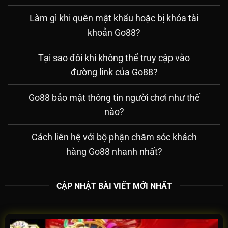
vị thế của thương hiệu trên bản đồ game online.
Làm gì khi quên mật khẩu hoặc bị khóa tài
Cổng game đã xây dựng chỗ đứng vững chắc nhờ
khoản Go88?
khả năng cập nhật liên tục và giữ vững phong độ
theo thời gian.
Tại sao đôi khi không thể truy cập vào
đường link của Go88?
Go88 bảo mật thông tin người chơi như thế
nào?
Cách liên hệ với bộ phận chăm sóc khách
hàng Go88 nhanh nhất?
Cổng game trực tuyến Go88
CẬP NHẬT BÀI VIẾT MỚI NHẤT
Tầm nhìn và sứ mệnh của Go88
Go88 không dừng lại ở việc trở thành cổng game
phổ biến mà còn hướng đến mục tiêu trở thành