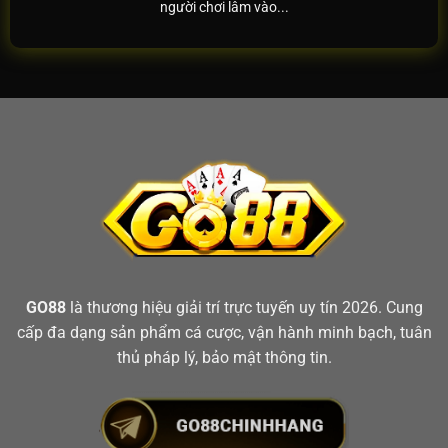
người chơi lâm vào...
2020: Nhận chứng nhận Pagcor hợp pháp.
2021: Ra mắt ứng dụng trên iOS và Android.
2021: Đạt mốc hơn 1 triệu tài khoản đăng ký.
2022: Nâng cấp
chính sách bảo mật
đa tầng.
2022: Khởi động chương trình VIP.
2023: Thêm tính năng livestream hỗ trợ trực
tiếp.
2023: Mở rộng danh mục game slot quốc tế.
2024: Đạt doanh số tăng trưởng ấn tượng tại
Đông Nam Á.
GO88
là thương hiệu giải trí trực tuyến uy tín 2026. Cung
cấp đa dạng sản phẩm cá cược, vận hành minh bạch, tuân
2024: Giữ vị trí trong top thương hiệu game
thủ pháp lý, bảo mật thông tin.
online phổ biến nhất Việt Nam.
Đánh giá công tâm về Go88
Người chơi khi tìm đến Go 88 đều muốn biết cổng