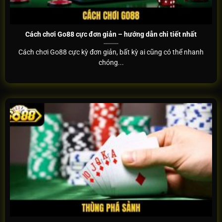
Khách hàng
Nhận xét
Đánh giá
Go88 hoạt động
ổn định, tốc độ
Cách chơi Go88 cực đơn giản – hướng dẫn chi tiết nhất
Anh Tân – Bắc
xử lý giao dịch
⭐️
⭐️
⭐️
⭐️⭐️
Ninh
nhanh khiến tôi
Cách chơi Go88 cực kỳ đơn giản, bất kỳ ai cũng có thể nhanh
khá yên tâm.
chóng...
Tôi thích cách
mà cổng game
này đầu tư vào
Chị Mai – Hà Nội
⭐️
⭐️
⭐️
⭐️
giao diện, rất dễ
sử dụng và
không bị rối mắt.
Khuyến mãi tại
Go88 thường
Anh Khánh – Đà
xuyên và rõ
⭐️
⭐️
⭐️
⭐️
Nẵng
ràng, tôi chưa
từng gặp rắc rối
khi tham gia.
Tôi đã trải
nghiệm nhiều nơi
nhưng cảm thấy