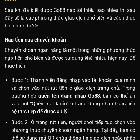
Sau khi đã biết được Go88 nạp tối thiểu bao nhiêu thì sau
đây sẽ là các phương thức giao dịch phổ biến và cách thực
hiện từng bước.
Nạp tiền qua chuyển khoản
Chuyển khoản ngân hàng là một trong những phương thức
nạp tiền phổ biến và được sử dụng khá nhiều hiện nay. Để
thực hiện:
Bước 1: Thành viên đăng nhập vào tài khoản của mình
và chọn vào nút rút tiền ở giao diện trang chủ. Trong
trường hợp
quên tên đăng nhập Go88
, bạn có thể ấn
vào nút “Quên mật khẩu” ở trang đăng nhập hoặc liên
hệ trực tiếp để được xử lý.
Bước 2: Ở trang rút tiền, người chơi tiếp tục chọn vào
phương thức chuyển khoản ngân hàng. Tại đây, bạn có
thể sử dụng mã QR chứa thông tin giao dịch hoặc nhập