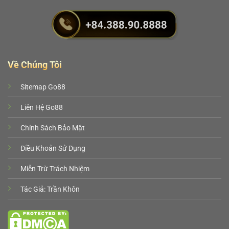
Về Chúng Tôi
Sitemap Go88
Liên Hệ Go88
Chính Sách Bảo Mật
Điều Khoản Sử Dụng
Miễn Trừ Trách Nhiệm
Tác Giả:
Trần Khôn