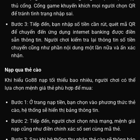
thủ cổng. Cổng game khuyến khích mọi người chọn QR
để tránh tình trạng nhập sai.
Bước 3: Tiếp đến, bạn nhập số tiền cần rút, quét mã QR
để chuyển đến ứng dụng internet banking được điền
sẵn thông tin. Người chơi kiểm tra lại thông tin số tiền
chuyển cũng như phần nội dung một lần nữa và ấn xác
nhận.
Nạp qua thẻ cào
Khi hiểu Go88 nạp tối thiểu bao nhiêu, người chơi có thể
lựa chọn mệnh giá thẻ phù hợp để mua:
Bước 1: Ở trang nạp tiền, bạn chọn vào phương thức thẻ
cào, hệ thống sẽ hiển thị bảng thông tin.
Bước 2: Tiếp đến, người chơi chọn nhà mạng, mệnh giá
nạp cũng như điền chính xác số seri cùng mã thẻ.
Bước 3: Sau khi hệ thống thu nhập thẻ cào sẽ thông báo