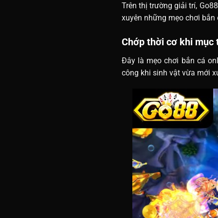
Trên thị trường giải trí, G
xuyên những mẹo chơi bắn cá
Chớp thời cơ khi mục t
Đây là mẹo chơi bắn cá onl
công khi sinh vật vừa mới xu