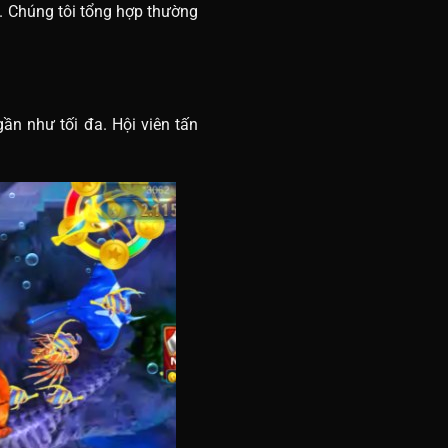
u. Chúng tôi tổng hợp thường
ần như tối đa. Hội viên tấn