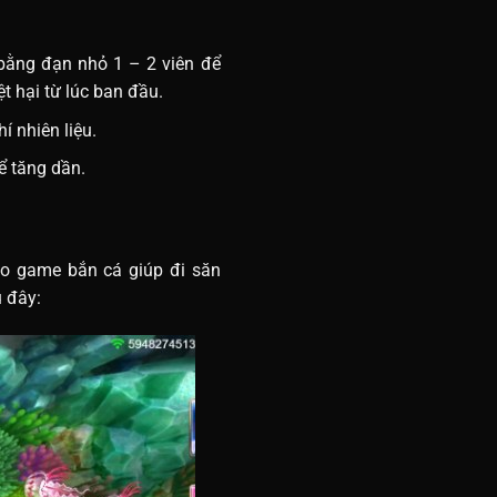
 bằng đạn nhỏ 1 – 2 viên để
t hại từ lúc ban đầu.
í nhiên liệu.
để tăng dần.
ào game bắn cá giúp đi săn
 đây: