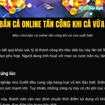
Mẹo chơi bắn cá online tấn công khi cá vừa xuất hiện
kết quả khảo sát, tỷ lệ thành công khi tiêu diệt lúc này lên tớ
lực phù hợp. Người dùng linh hoạt với mẹo cá cược bắn ria, 
đúng lúc
hiệp như Go88 đều cung cấp hàng loạt vũ khí đặc biệt. Điển
có sức mạnh lớn. Tuy nhiên, những công cụ này có chi phí cao v
 này, thành viên cần xác định chuẩn thời điểm sử dụng vũ khí
ả bom, đạn điện tập trung tiêu diệt.