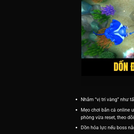
Nhắm “vị trí vàng” như t
Mẹo chơi bắn cá online ư
phòng vừa reset, theo dõi
Dồn hỏa lực nếu boss nằ