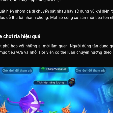
ất hiện nhóm cá di chuyển sát nhau hãy sử dụng vũ khí diện r
lúc dễ thu lời nhanh chóng. Một số công cụ săn mồi tiêu tốn 
 chơi ria hiệu quả
ất phù hợp với những ai mới làm quen. Người dùng tận dụng g
o mục tiêu vừa và nhỏ. Hội viên có thể luân chuyển hướng th