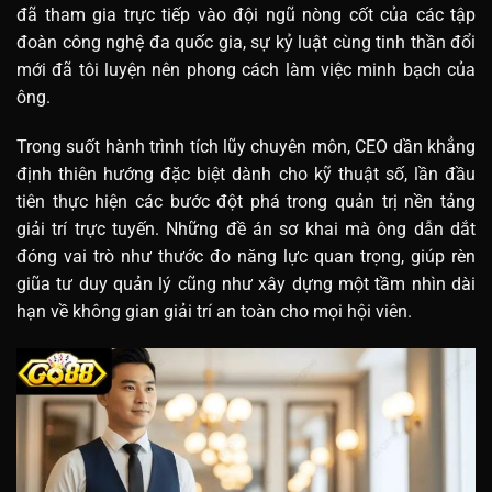
đã tham gia trực tiếp vào đội ngũ nòng cốt của các tập
đoàn công nghệ đa quốc gia, sự kỷ luật cùng tinh thần đổi
mới đã tôi luyện nên phong cách làm việc minh bạch của
ông.
Trong suốt hành trình tích lũy chuyên môn, CEO dần khẳng
định thiên hướng đặc biệt dành cho kỹ thuật số, lần đầu
tiên thực hiện các bước đột phá trong quản trị nền tảng
giải trí trực tuyến. Những đề án sơ khai mà ông dẫn dắt
đóng vai trò như thước đo năng lực quan trọng, giúp rèn
giũa tư duy quản lý cũng như xây dựng một tầm nhìn dài
hạn về không gian giải trí an toàn cho mọi hội viên.