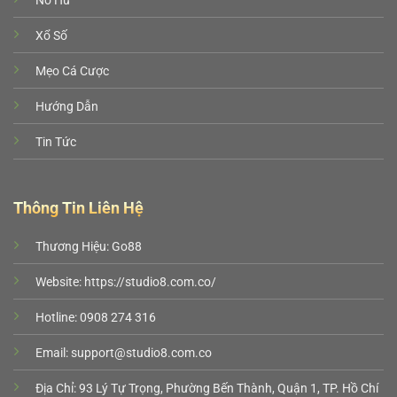
Nổ Hũ
Xổ Số
Mẹo Cá Cược
Hướng Dẫn
Tin Tức
Thông Tin Liên Hệ
Thương Hiệu: Go88
Website: https://studio8.com.co/
Hotline: 0908 274 316
Email:
support@studio8.com.co
Địa Chỉ: 93 Lý Tự Trọng, Phường Bến Thành, Quận 1, TP. Hồ Chí