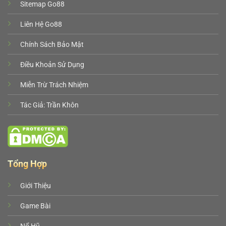
Sitemap Go88
Liên Hệ Go88
Chính Sách Bảo Mật
Điều Khoản Sử Dụng
Miễn Trừ Trách Nhiệm
Tác Giả:
Trần Khôn
Tổng Hợp
Giới Thiệu
Game Bài