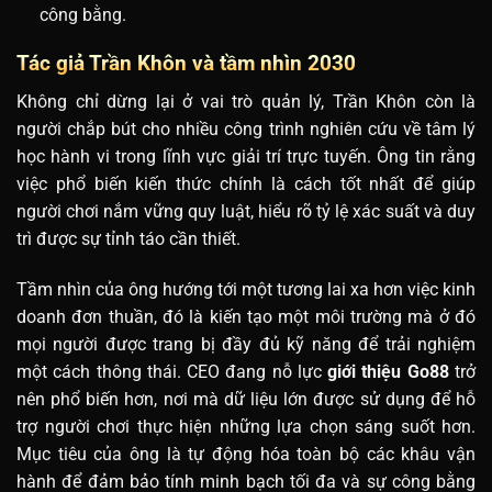
công bằng.
Tác giả Trần Khôn và tầm nhìn 2030
Không chỉ dừng lại ở vai trò quản lý, Trần Khôn còn là
người chắp bút cho nhiều công trình nghiên cứu về tâm lý
học hành vi trong lĩnh vực giải trí trực tuyến. Ông tin rằng
việc phổ biến kiến thức chính là cách tốt nhất để giúp
người chơi nắm vững quy luật, hiểu rõ tỷ lệ xác suất và duy
trì được sự tỉnh táo cần thiết.
Tầm nhìn của ông hướng tới một tương lai xa hơn việc kinh
doanh đơn thuần, đó là kiến tạo một môi trường mà ở đó
mọi người được trang bị đầy đủ kỹ năng để trải nghiệm
một cách thông thái. CEO đang nỗ lực
giới thiệu Go88
trở
nên phổ biến hơn, nơi mà dữ liệu lớn được sử dụng để hỗ
trợ người chơi thực hiện những lựa chọn sáng suốt hơn.
Mục tiêu của ông là tự động hóa toàn bộ các khâu vận
hành để đảm bảo tính minh bạch tối đa và sự công bằng