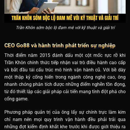
Trần Khôn sớm bộc lộ đam mê với kỹ thuật và giải trí
CEO Go88 và hành trình phát triển sự nghiệp
Thời điểm năm 2015 đánh dấu một cột mốc rực rỡ khi
Trần Khôn chính thức tiếp nhận vai trò điều hành cao cấp
và bắt đầu tái cấu trúc mô hình vận hành cũ. Với bề dày
một thập kỷ cống hiến trong ngành công nghệ cao, ông
nhanh chóng phân tích được những điểm nghẽn tồn đọng,
từ đó thiết lập các giải pháp cải tiến mang tính đột phá cho
cổng game.
Phương pháp quản trị của ông lấy sự chính trực làm kim
chỉ nam nên mọi quy trình vận hành đều phải trải qua
những đợt kiểm định khắt khe trước khi được giới thiệu ra