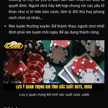
quyết định. Người chơi hãy kết hợp chung với các yếu tố
khác như vị trí trên bàn cược, tâm lý đối thủ hay phong
cách chơi cá nhân,…
Rèn luyện thường xuyên: Để thành thạo, người chơi nhất
định phải rèn luyện mỗi ngày để áp dụng thành công.
Lưu ý quan trọng khi tính xác suất outs, odds