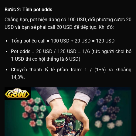
Bước 2: Tính pot odds
Chẳng hạn, pot hiện đang có 100 USD, đối phương cược 20
USD và bạn sẽ phải call 20 USD để tiếp tục. Khi đó:
Tổng pot ếu call = 100 USD + 20 USD = 120 USD
Pot odds = 20 USD / 120 USD = 1/6 (tức người chơi bỏ
1 USD thì cơ hội thắng là 6 USD)
Chuyển thành tỷ lệ phần trăm: 1 / (1+6) ra khoảng
14,3%.