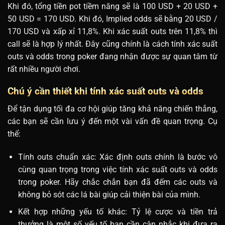
Khi đó, tổng tiền pot tiềm năng sẽ là 100 USD + 20 USD +
50 USD = 170 USD. Khi đó, Implied odds sẽ bằng 20 USD /
170 USD và xấp xỉ 11,8%. Khi xác suất outs trên 11,8% thì
call sẽ là hợp lý nhất. Đây cũng chính là cách tính xác suất
outs và odds trong poker đang nhận được sự quan tâm từ
rất nhiều người chơi.
Chú ý cần thiết khi tính xác suất outs và odds
Để tận dụng tối đa cơ hội giúp tăng khả năng chiến thắng,
các bạn sẽ cần lưu ý đến một vài vấn đề quan trọng. Cụ
thể:
Tính outs chuẩn xác: Xác định outs chính là bước vô
cùng quan trọng trong việc tính xác suất outs và odds
trong poker. Hãy chắc chắn bạn đã đếm các outs và
không bỏ sót các lá bài giúp cải thiện bài của mình.
Kết hợp những yếu tố khác: Tỷ lệ cược và tiền trả
thưởng là một số yếu tố bạn cần cân nhắc khi đưa ra