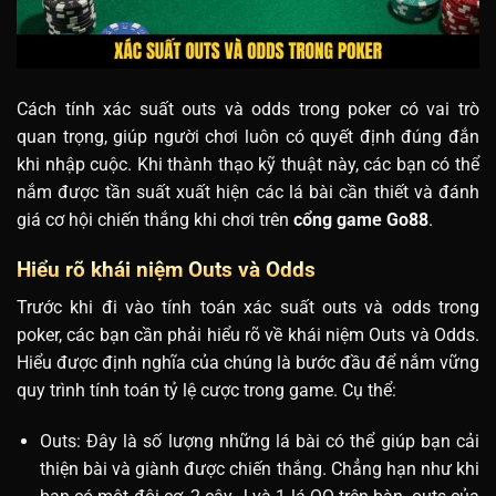
Cách tính xác suất outs và odds trong poker có vai trò
quan trọng, giúp người chơi luôn có quyết định đúng đắn
khi nhập cuộc. Khi thành thạo kỹ thuật này, các bạn có thể
nắm được tần suất xuất hiện các lá bài cần thiết và đánh
giá cơ hội chiến thắng khi chơi trên
cổng game Go88
.
Hiểu rõ khái niệm Outs và Odds
Trước khi đi vào tính toán xác suất outs và odds trong
poker, các bạn cần phải hiểu rõ về khái niệm Outs và Odds.
Hiểu được định nghĩa của chúng là bước đầu để nắm vững
quy trình tính toán tỷ lệ cược trong game. Cụ thể:
Outs: Đây là số lượng những lá bài có thể giúp bạn cải
thiện bài và giành được chiến thắng. Chẳng hạn như khi