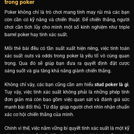
trong poker
Poker không chỉ là trò chơi mang tính may rủi mà các bạn
còn cần có kỹ năng và chiến thuật. Để chiến thắng, người
chơi cần tích lũy cho mình một số kinh nghiệm như triple
barrel poker hay tính xác suất.
Mỗi thẻ bài đều có tần suất xuất hiện riêng, việc tính toán
xác suất outs và odds trong poker là yếu tố vô cùng quan
trọng. Qua đó sẽ giúp bạn đưa ra quyết định đặt cược
sáng suốt và gia tăng khả năng giành chiến thắng.
Không chỉ vậy, các bạn cũng cần am hiểu
stud poker là gì
.
Tuy vậy, việc tính xác suất không phải là những phép tính
đơn giản mà còn bao gồm việc quan sát và đánh giá sức
mạnh bài đối thủ. Từ đây giúp người chơi nhìn nhận chuẩn
xác cơ hội chiến thắng của mình.
Chính vì thế, việc nắm vững bí quyết tính xác suất là một kỹ